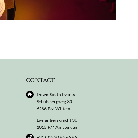
CONTACT
Down South Events
Schulsbergweg 30
6286 BM Wittem
Egelantiersgracht 36h
1015 RM Amsterdam
+31 (0)6 30 66 66 66