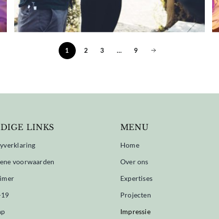
2
3
…
9
1
DIGE LINKS
MENU
yverklaring
Home
ene voorwaarden
Over ons
aimer
Expertises
-19
Projecten
ap
Impressie