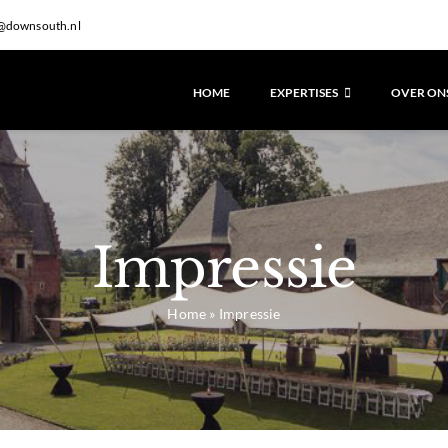
@downsouth.nl
HOME
EXPERTISES
OVER ON
Impressie
Home
»
Impressie