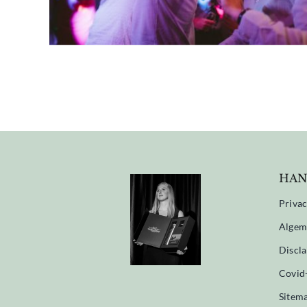
HAN
Privac
Algem
Discl
Covid
Sitem