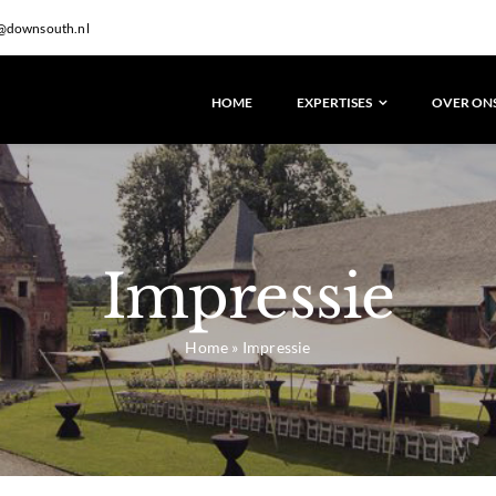
@downsouth.nl
HOME
EXPERTISES
OVER ON
Impressie
Home
»
Impressie