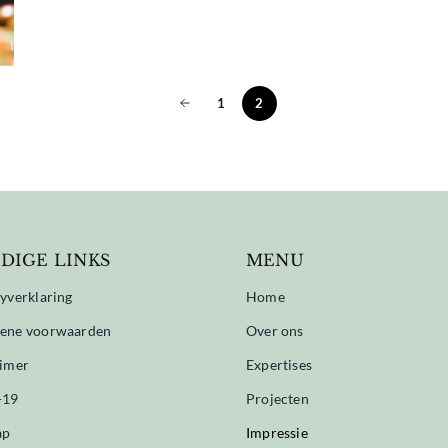
1
2
DIGE LINKS
MENU
yverklaring
Home
ene voorwaarden
Over ons
aimer
Expertises
-19
Projecten
ap
Impressie