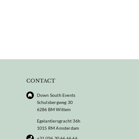
CONTACT
Down South Events
Schulsbergweg 30
6286 BM Wittem
Egelantiersgracht 36h
1015 RM Amsterdam
+31 (0)6 30 66 66 66