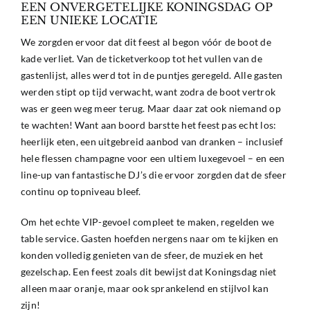
EEN ONVERGETELIJKE KONINGSDAG OP
EEN UNIEKE LOCATIE
We zorgden ervoor dat dit feest al begon vóór de boot de
kade verliet. Van de ticketverkoop tot het vullen van de
gastenlijst, alles werd tot in de puntjes geregeld. Alle gasten
werden stipt op tijd verwacht, want zodra de boot vertrok
was er geen weg meer terug. Maar daar zat ook niemand op
te wachten! Want aan boord barstte het feest pas echt los:
heerlijk eten, een uitgebreid aanbod van dranken – inclusief
hele flessen champagne voor een ultiem luxegevoel – en een
line-up van fantastische DJ’s die ervoor zorgden dat de sfeer
continu op topniveau bleef.
Om het echte VIP-gevoel compleet te maken, regelden we
table service. Gasten hoefden nergens naar om te kijken en
konden volledig genieten van de sfeer, de muziek en het
gezelschap. Een feest zoals dit bewijst dat Koningsdag niet
alleen maar oranje, maar ook sprankelend en stijlvol kan
zijn!