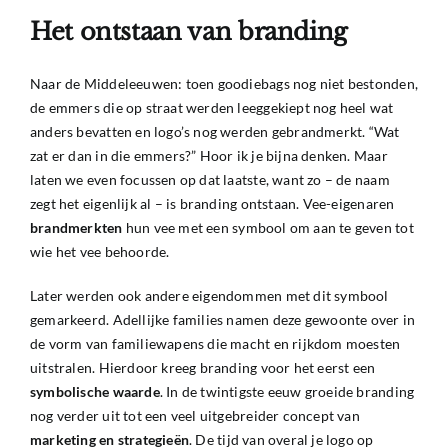
Het ontstaan van branding
Naar de Middeleeuwen: toen goodiebags nog niet bestonden,
de emmers die op straat werden leeggekiept nog heel wat
anders bevatten en logo’s nog werden gebrandmerkt. “Wat
zat er dan in die emmers?” Hoor ik je bijna denken. Maar
laten we even focussen op dat laatste, want zo – de naam
zegt het eigenlijk al – is branding ontstaan. Vee-eigenaren
brandmerkten
hun vee met een symbool om aan te geven tot
wie het vee behoorde.
Later werden ook andere eigendommen met dit symbool
gemarkeerd. Adellijke families namen deze gewoonte over in
de vorm van familiewapens die macht en rijkdom moesten
uitstralen. Hierdoor kreeg branding voor het eerst een
symbolische waarde
. In de twintigste eeuw groeide branding
nog verder uit tot een veel uitgebreider concept van
marketing en strategieën
. De tijd van overal je logo op