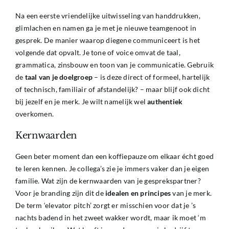
Na een eerste vriendelijke uitwisseling van handdrukken,
glimlachen en namen ga je met je nieuwe teamgenoot in
gesprek. De manier waarop diegene communiceert is het
volgende dat opvalt. Je tone of voice omvat de taal,
grammatica, zinsbouw en toon van je communicatie. Gebruik
de
taal van je doelgroep
– is deze direct of formeel, hartelijk
of technisch, familiair of afstandelijk? – maar blijf ook dicht
bij jezelf en je merk. Je wilt namelijk wel
authentiek
overkomen.
Kernwaarden
Geen beter moment dan een koffiepauze om elkaar écht goed
te leren kennen. Je collega’s zie je immers vaker dan je eigen
familie. Wat zijn de kernwaarden van je gesprekspartner?
Voor je branding zijn dit de
idealen en principes
van je merk.
De term ‘elevator pitch’ zorgt er misschien voor dat je ’s
nachts badend in het zweet wakker wordt, maar ik moet ‘m