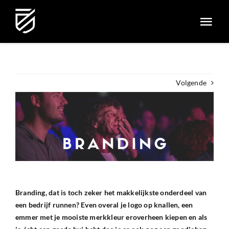
Ga
naar
Togg
inhoud
Navi
HOME
Volgende
EXPERTISES
OVER ONS
PROJECTEN
Branding, dat is toch zeker het makkelijkste onderdeel van
IMPRESSIE
een bedrijf runnen? Even overal je logo op knallen, een
emmer met je mooiste merkkleur eroverheen kiepen en als
CONTACT