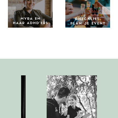
De ultieme checklist
Unieke bedrijfsuitjes:
voor het organiseren
zo kies je het perfecte
van een event
event