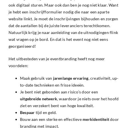
ook digitaal sturen. Maar ook dan ben je nog niet klaar. Want
je hebt een inschrijfformulier nodig die naar een aparte
website linkt. Je moet de inschrijvingen bijhouden en zorgen
dat de aantallen bij de juiste leveranciers terechtkomen.
Natuurlijk krijg je naar aanleiding van de uitnodigingen flink
wat vragen op je bord. En dat is het event nog niet eens
georganiseerd!
Het uitbesteden van je eventbranding heeft nog meer
voordelen:
Maak gebruik van
jarenlange
ervaring
, creativiteit, up-
to-date technieken en frisse ideeën.
Je bent niet gebonden aan risico’s door een
uitgebreide
netwerk
, waardoor je niets over het hoofd
ziet en verzekert bent van hoge kwaliteit.
Bespaar
tijd en geld.
Bouw aan een sterke en effectieve
merkidentiteit
door
branding met impact.