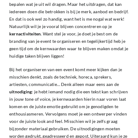
bepalen wat je uit wil dragen. Maar het uitdragen, dat kan
iedereen doen die betrokken is bij je merk, aanbod en bedrijf.
En dat is ook wel zo handig, want het is me nogal wat werk!
Natuurlijk wil je je vooral blijven concentreren op je
kernactiviteiten
. Want stel je voor, je doet je best om de
branding van je event te organiseren en tegelijkertijd heb je
geen tijd om de kernwaarden waar te blijven maken omdat je
huidige taken blijven liggen!
Bij het organiseren van een event komt meer kijken dan je
misschien denkt, zoals de techniek, horeca, sprekers,
artiesten, communicatie… Denk alleen maar eens aan de
uitnodiging
: je hebt iemand nodig die een tekst kan schrijven
in jouw tone of voice, je kernwaarden hierin naar voren laat
komen en de juiste emotie gebruikt om je genodigden te
enthousiasmeren. Vervolgens moet je een ontwerper vinden
voor de juiste look and feel. Misschien wil je zelfs graag
bijzonder materiaal gebruiken. De uitnodigingen moeten
worden gedrukt, geadresseerd en gepost. Uiteraard kun je ze